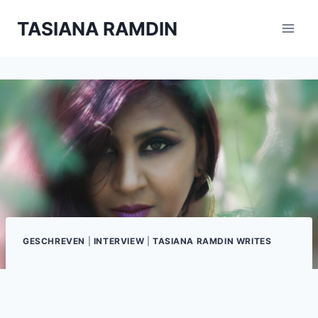
Doorgaan
TASIANA RAMDIN
naar
inhoud
GESCHREVEN
|
INTERVIEW
|
TASIANA RAMDIN WRITES
COLUMN:
DreamzWorld’s Tasiana