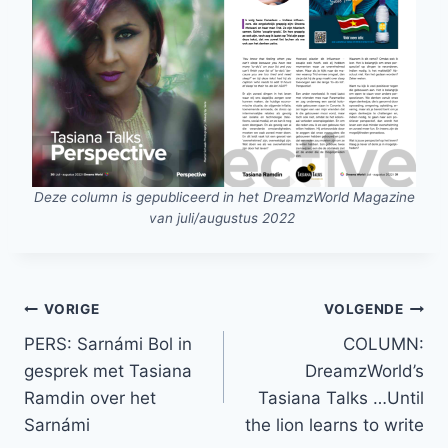
Deze column is gepubliceerd in het DreamzWorld Magazine
van juli/augustus 2022
Bericht
VORIGE
VOLGENDE
navigatie
PERS: Sarnámi Bol in
COLUMN:
gesprek met Tasiana
DreamzWorld’s
Ramdin over het
Tasiana Talks …Until
Sarnámi
the lion learns to write