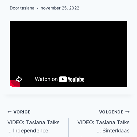
Door
tasiana
november 25, 2022
Bericht
VORIGE
VOLGENDE
navigatie
VIDEO: Tasiana Talks
VIDEO: Tasiana Talks
… Independence.
… Sinterklaas