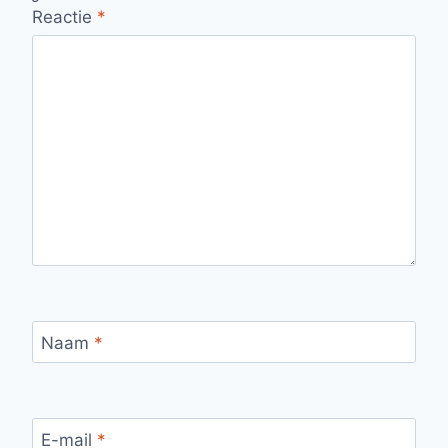
Reactie
*
Naam
*
E-mail
*