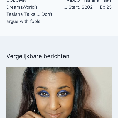
COLUMN:
VIDEO: Tasiana Talks
DreamzWorld’s
… Start. S2021 – Ep 25
Tasiana Talks … Don’t
argue with fools
Vergelijkbare berichten