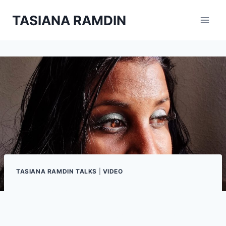
Doorgaan
TASIANA RAMDIN
naar
inhoud
TASIANA RAMDIN TALKS
|
VIDEO
VIDEO: Tasiana Talks …
True Love. S2021 – Ep